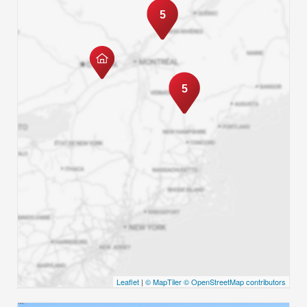
5
5
Leaflet
|
© MapTiler
© OpenStreetMap contributors