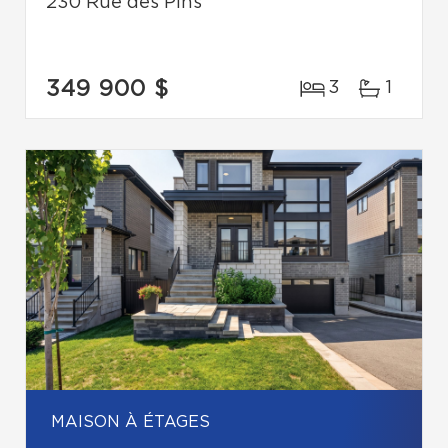
230 Rue des Pins
349 900 $
3
1
MAISON À ÉTAGES