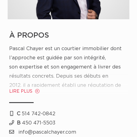
À PROPOS
Pascal Chayer est un courtier immobilier dont
l’approche est guidée par son intégrité,
son expertise et son engagement à livrer des
résultats concrets. Depuis ses débuts en
2012, il a rapidement établi une réputation de
LIRE PLUS
confiance en offrant des services précis
et en répondant aux attentes de ses clients,
souvent au-delà de ce qu’ils imaginaient.
C
514 742-0842
Pascal est motivé par le désir d’aider les gens à
B
450 471-5503
trouver la propriété idéale. Il trouve
info@pascalchayer.com