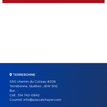
TERREBONNE
550 chemin du Coteau #206
Terrebonne, Québec, J6W 5H2
Bur.:
Cell.:
514 742-0842
Courriel:
info@pascalchayer.com