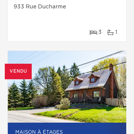
933 Rue Ducharme
3
1
VENDU
MAISON À ÉTAGES