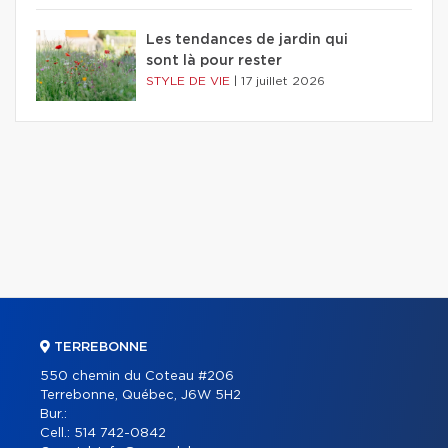
Les tendances de jardin qui
sont là pour rester
STYLE DE VIE
|
17 juillet 2026
TERREBONNE
550 chemin du Coteau #206
Terrebonne, Québec, J6W 5H2
Bur.:
Cell.:
514 742-0842