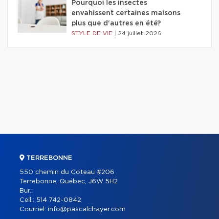
Pourquoi les insectes
envahissent certaines maisons
plus que d'autres en été?
STYLE DE VIE
|
24 juillet 2026
TERREBONNE
550 chemin du Coteau #206
Terrebonne, Québec, J6W 5H2
Bur.:
Cell.:
514 742-0842
Courriel:
info@pascalchayer.com